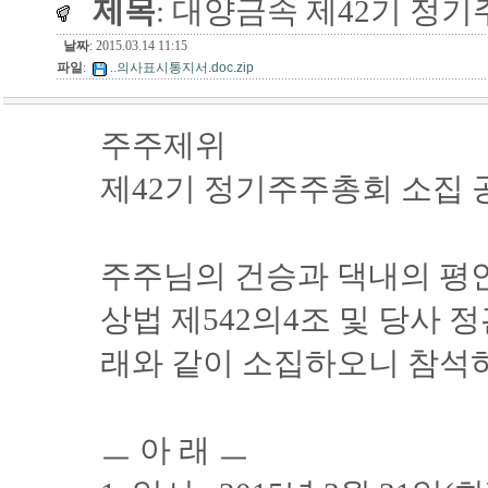
제목
: 대양금속 제42기 정
날짜
: 2015.03.14 11:15
파일
:
..
의사표시통지서.doc.zip
주주제위
제42기 정기주주총회 소집 
주주님의 건승과 댁내의 평
상법 제542의4조 및 당사 
래와 같이 소집하오니 참석
ㅡ 아 래 ㅡ