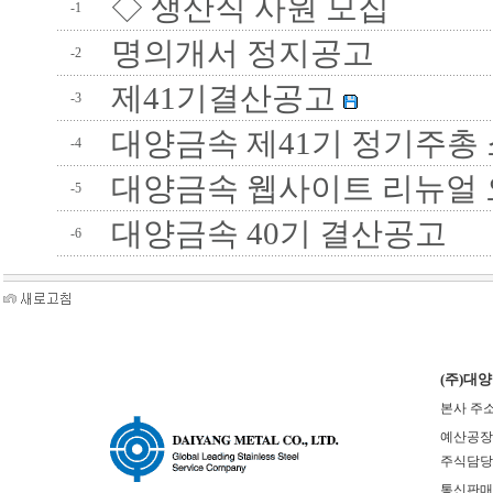
◇ 생산직 사원 모집
-1
명의개서 정지공고
-2
제41기결산공고
-3
대양금속 제41기 정기주총
-4
대양금속 웹사이트 리뉴얼 
-5
대양금속 40기 결산공고
-6
(주)대
본사 주소
예산공장(본사
주식담당 : 
통신판매업