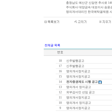
충청남도 예산군 신암면 추사로 146
주식회사 대양금속 대표이사 송윤
명의개서대리인 한국예탁결제원 사
전체글 목록
18
신주발행공고
17
신주발행공고
16
명의개서정지공고
15
명의개서정지공고
14
전자증권제도 시행 공고
13
명의개서 정지공고
12
외부감사인 선임 공고
11
명의개서정지공고
10
명의개서 정지공고
9
명의개서정지공고