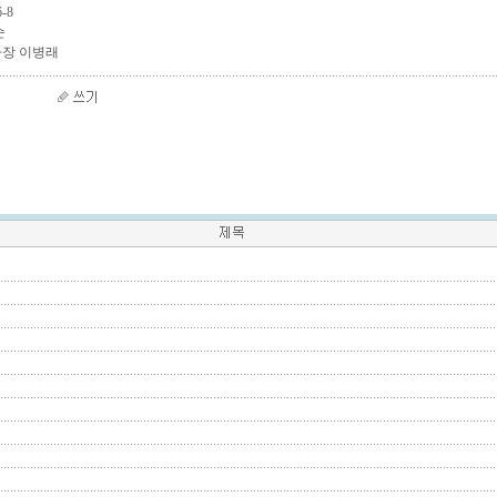
-8
순
장 이병래