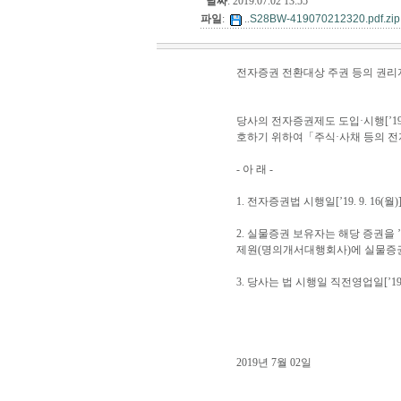
날짜
: 2019.07.02 13:55
파일
:
..
S28BW-419070212320.pdf.zip
전자증권 전환대상 주권 등의 권리
당사의 전자증권제도 도입·시행[’19
호하기 위하여「주식·사채 등의 전
- 아 래 -
1. 전자증권법 시행일[’19. 9. 
2. 실물증권 보유자는 해당 증권을 ’1
제원(명의개서대행회사)에 실물증권
3. 당사는 법 시행일 직전영업일[’
2019년 7월 02일