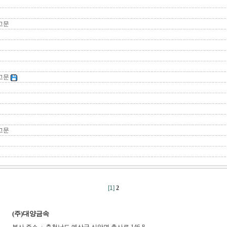
고문
고문
고문
[1]
2
(주)대양금속