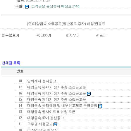
날짜
: 2026.05.14 17:24
파일
:
..
소액공모 유상증자 배정표.jpeg
(주)대양금속 소액공모(일반공모 증자) 배정/환불표
전체글 목록
18
명의개서 정지공고
17
대양금속 제43기 정기주총 소집공고문
16
대양금속 제42기 정기주총 소집공고문
15
대양금속 제41기 정기주총 소집공고문
14
대양금속 윤리규정 및 내부신고제도 운영규정
13
대양금속 웹사이트 리뉴얼 오픈
12
대양금속 40기 결산공고
11
구주권 제출공고
10
◇ 생산직 사원 모집