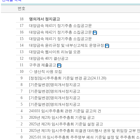
18
명의개서 정지공고
17
대양금속 제43기 정기주총 소집공고문
16
대양금속 제42기 정기주총 소집공고문
15
대양금속 제41기 정기주총 소집공고문
14
대양금속 윤리규정 및 내부신고제도 운영규정
13
대양금속 웹사이트 리뉴얼 오픈
12
대양금속 40기 결산공고
11
구주권 제출공고
10
◇ 생산직 사원 모집
9
[정정]임시주주총회 기준일 변경 공고(24.11.20)
8
[기준일변경]명의개서정지공고
7
[기준일변경]명의개서정지공고
6
[기준일변경]명의개서정지공고
5
[기준일변경]명의개서정지공고
4
241031 임시주주총회 관련 기준일 공고의 건
3
2026년 제2차 임시주주총회 기준일 공고
2
2025년 제2차 임시주주총회 기준일 설정 공고
1
2025년 제1차 임시주주총회 의결권 대리행사 권유 및 위임장 교부 
0
2025.01.16 임시주주총회 주주명부 폐쇠 기준일 설정 및 주주총회 