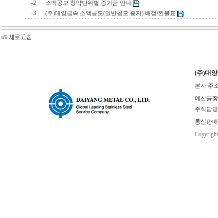
-2
소액공모 청약단위별 증거금 안내
-3
(주)대양금속 소액공모(일반공모 증자) 배정/환불표
(주)대
본사 주소
예산공장(본사
주식담당 : 
통신판매업
Copyrigh