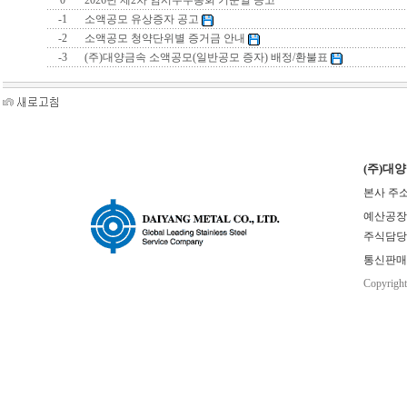
0
2026년 제2차 임시주주총회 기준일 공고
-1
소액공모 유상증자 공고
-2
소액공모 청약단위별 증거금 안내
-3
(주)대양금속 소액공모(일반공모 증자) 배정/환불표
(주)대
본사 주소
예산공장(본사
주식담당 : 
통신판매업
Copyrigh