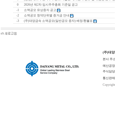
0
2026년 제2차 임시주주총회 기준일 공고
-1
소액공모 유상증자 공고
-2
소액공모 청약단위별 증거금 안내
-3
(주)대양금속 소액공모(일반공모 증자) 배정/환불표
(주)대
본사 주소
예산공장(본사
주식담당 : 
통신판매업
Copyrigh