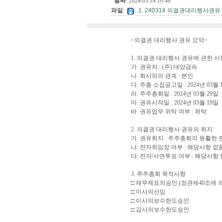
날짜
: 2024.03.14 16:48
파일
:
..
1. 240314 의결권대리행사권유 
<의결권 대리행사 권유 요약>
1. 의결권 대리행사 권유에 관한 사
가. 권유자 : (주) 대양금속
나. 회사와의 관계 : 본인
다. 주총 소집공고일 : 2024년 03월 
라. 주주총회일 : 2024년 03월 29일
마. 권유시작일 : 2024년 03월 19일
바. 권유업무 위탁 여부 : 위탁
2. 의결권 대리행사 권유의 취지
가. 권유취지 : 주주총회의 원활한
나. 전자위임장 여부 : 해당사항 없
다. 전자/서면투표 여부 : 해당사항
3. 주주총회 목적사항
□ 재무제표의승인 (정관제40조에 
□ 이사의선임
□ 이사의보수한도승인
□ 감사의보수한도승인