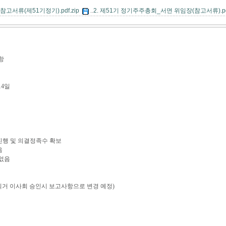
참고서류(제51기정기).pdf.zip
..
2. 제51기 정기주주총회_서면 위임장(참고서류).pdf
항
14일
 진행 및 의결정족수 확보
음
 없음
의거 이사회 승인시 보고사항으로 변경 예정)