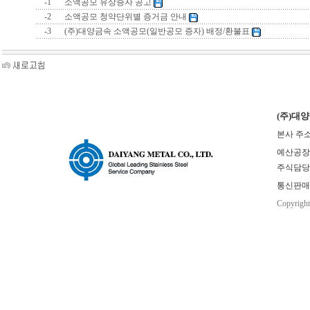
-1
소액공모 유상증자 공고
-2
소액공모 청약단위별 증거금 안내
-3
(주)대양금속 소액공모(일반공모 증자) 배정/환불표
(주)대
본사 주소
예산공장(본사
주식담당 : 
통신판매업
Copyrigh