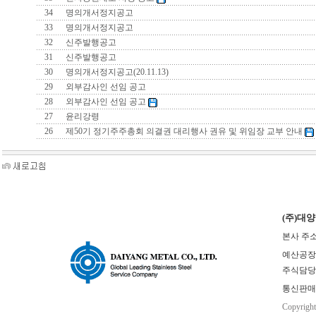
34
명의개서정지공고
33
명의개서정지공고
32
신주발행공고
31
신주발행공고
30
명의개서정지공고(20.11.13)
29
외부감사인 선임 공고
28
외부감사인 선임 공고
27
윤리강령
26
제50기 정기주주총회 의결권 대리행사 권유 및 위임장 교부 안내
(주)대
본사 주소
예산공장(본사
주식담당 : 
통신판매업
Copyrigh